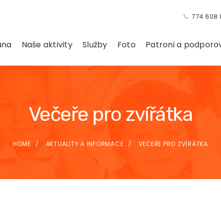
774 608 
ana
Naše aktivity
Služby
Foto
Patroni a podporo
Večeře pro zvířátka
HOME
AKTUALITY A INFORMACE
VEČEŘE PRO ZVÍŘÁTKA