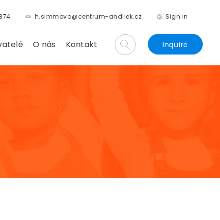
874
h.simmova@centrum-andilek.cz
Sign In
vatelé
O nás
Kontakt
Inquire